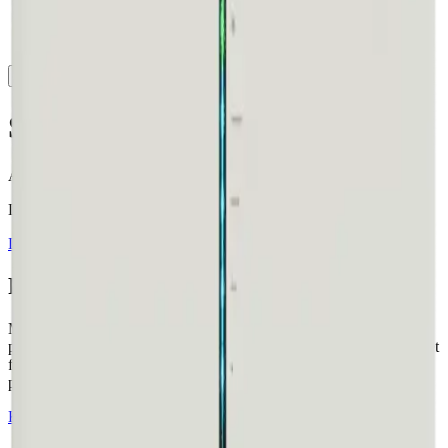
Solax BMS för T30 Batteri
Artikelnummer
:
VBS91037
Logga in för att se pris
Logga in
Produktinformation
Med Energygroup AB har du en partner som inte bara levererar
produkter, utan också värde och expertis för att driva din verksamhet
framåt. Vi ser fram emot att samarbeta med dig för att maximera din
potential på solenergimarknaden.
Kontakta oss