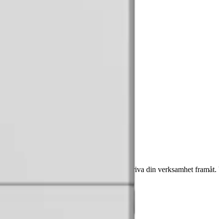
Wh
r, utan också värde och expertis för att driva din verksamhet framåt. 