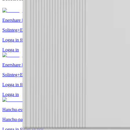
Enershare | Solinteg
Solinteg+Enershare-paket 20kW / 44.8kWh (2 x 22.4kWh)
Logga in för att se pris
Logga in
Enershare | Solinteg
Solinteg+Enershare-paket 10kW / 9,6kWh
Logga in för att se pris
Logga in
Hanchu-ess
Hanchu-paket 12kW / 47kWh
Logga in för att se pris