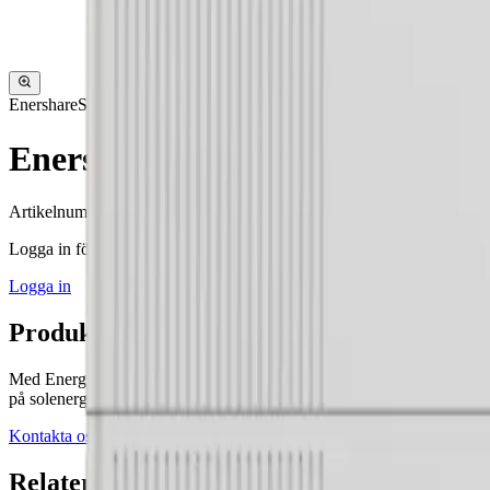
Enershare
Solis
Enershare + Solis 10kW / 9,6k
Artikelnummer
:
VBS91076
Logga in för att se pris
Logga in
Produktinformation
Med Energygroup AB har du en partner som inte bara levererar produkte
på solenergimarknaden.
Kontakta oss
Relaterade produkter